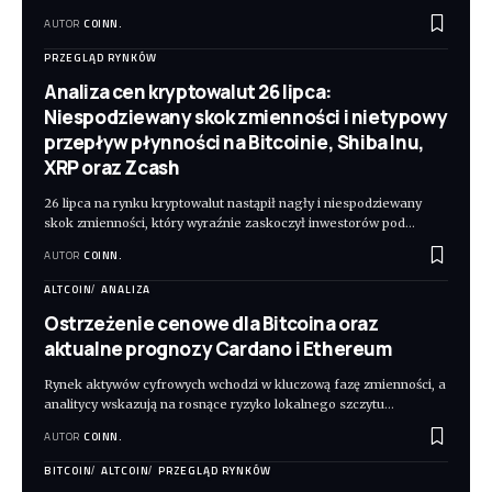
AUTOR
COINN.
PRZEGLĄD RYNKÓW
Analiza cen kryptowalut 26 lipca:
Niespodziewany skok zmienności i nietypowy
przepływ płynności na Bitcoinie, Shiba Inu,
XRP oraz Zcash
26 lipca na rynku kryptowalut nastąpił nagły i niespodziewany
skok zmienności, który wyraźnie zaskoczył inwestorów pod
…
AUTOR
COINN.
ALTCOIN
ANALIZA
Ostrzeżenie cenowe dla Bitcoina oraz
aktualne prognozy Cardano i Ethereum
Rynek aktywów cyfrowych wchodzi w kluczową fazę zmienności, a
analitycy wskazują na rosnące ryzyko lokalnego szczytu
…
AUTOR
COINN.
BITCOIN
ALTCOIN
PRZEGLĄD RYNKÓW