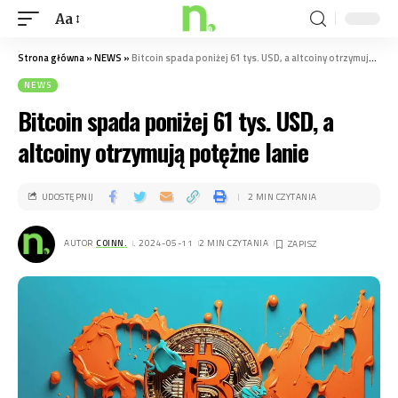
Aa
Strona główna
»
NEWS
»
Bitcoin spada poniżej 61 tys. USD, a altcoiny otrzymują potężne lanie
NEWS
Bitcoin spada poniżej 61 tys. USD, a
altcoiny otrzymują potężne lanie
UDOSTĘPNIJ
2 MIN CZYTANIA
AUTOR
COINN.
. 2024-05-11
2 MIN CZYTANIA