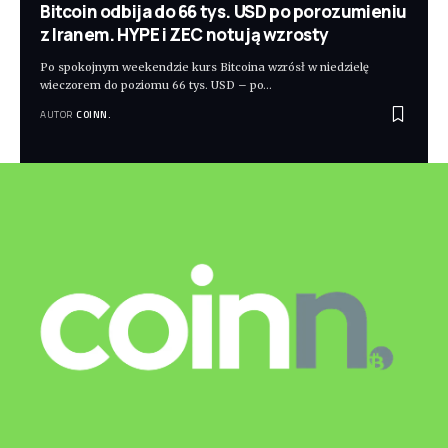
Bitcoin odbija do 66 tys. USD po porozumieniu
z Iranem. HYPE i ZEC notują wzrosty
Po spokojnym weekendzie kurs Bitcoina wzrósł w niedzielę
wieczorem do poziomu 66 tys. USD – po
…
AUTOR
COINN.