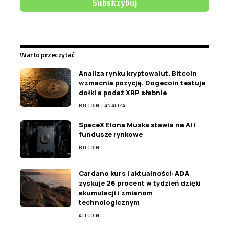
Warto przeczytać
Analiza rynku kryptowalut. Bitcoin
wzmacnia pozycję, Dogecoin testuje
dołki a podaż XRP słabnie
BITCOIN
ANALIZA
SpaceX Elona Muska stawia na AI i
fundusze rynkowe
BITCOIN
Cardano kurs i aktualności: ADA
zyskuje 26 procent w tydzień dzięki
akumulacji i zmianom
technologicznym
ALTCOIN