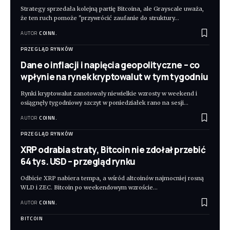
Strategy sprzedała kolejną partię Bitcoina, ale Grayscale uważa,
że ten ruch pomoże "przywrócić zaufanie do struktury
…
AUTOR
COINN.
PRZEGLĄD RYNKÓW
Dane o inflacji i napięcia geopolityczne – co
wpłynie na rynek kryptowalut w tym tygodniu
Rynki kryptowalut zanotowały niewielkie wzrosty w weekend i
osiągnęły tygodniowy szczyt w poniedziałek rano na sesji
…
AUTOR
COINN.
PRZEGLĄD RYNKÓW
XRP odrabia straty, Bitcoin nie zdołał przebić
64 tys. USD – przegląd rynku
Odbicie XRP nabiera tempa, a wśród altcoinów najmocniej rosną
WLD i ZEC. Bitcoin po weekendowym wzroście
…
AUTOR
COINN.
BITCOIN