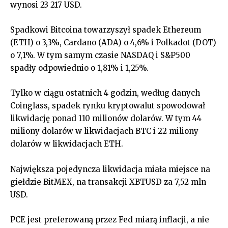
wynosi 23 217 USD.
Spadkowi Bitcoina towarzyszył spadek Ethereum
(ETH) o 3,3%, Cardano (ADA) o 4,6% i Polkadot (DOT)
o 7,1%. W tym samym czasie NASDAQ i S&P500
spadły odpowiednio o 1,81% i 1,25%.
Tylko w ciągu ostatnich 4 godzin, według danych
Coinglass, spadek rynku kryptowalut spowodował
likwidację ponad 110 milionów dolarów. W tym 44
miliony dolarów w likwidacjach BTC i 22 miliony
dolarów w likwidacjach ETH.
Największa pojedyncza likwidacja miała miejsce na
giełdzie BitMEX, na transakcji XBTUSD za 7,52 mln
USD.
PCE jest preferowaną przez Fed miarą inflacji, a nie