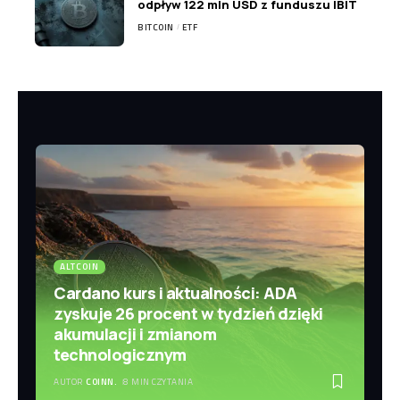
odpływ 122 mln USD z funduszu IBIT
BITCOIN
ETF
ALTCOIN
Cardano kurs i aktualności: ADA
zyskuje 26 procent w tydzień dzięki
akumulacji i zmianom
technologicznym
AUTOR
COINN.
8 MIN CZYTANIA