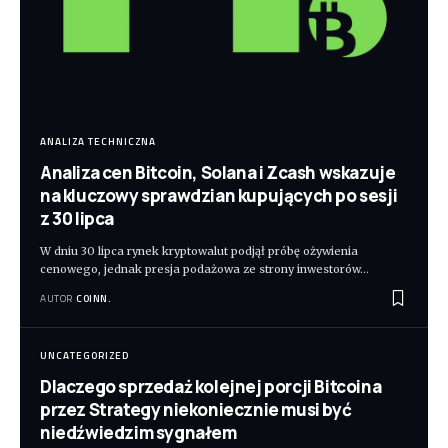
ANALIZA TECHNICZNA
Analiza cen Bitcoin, Solana i Zcash wskazuje
na kluczowy sprawdzian kupujących po sesji
z 30 lipca
W dniu 30 lipca rynek kryptowalut podjął próbę ożywienia
cenowego, jednak presja podażowa ze strony inwestorów
…
AUTOR
COINN.
UNCATEGORIZED
Dlaczego sprzedaż kolejnej porcji Bitcoina
przez Strategy niekoniecznie musi być
niedźwiedzim sygnałem