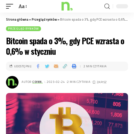
Aa
Strona główna
»
Przegląd rynków
»
Bitcoin spada o 3%, gdy PCE wzrasta o 0,6% w styczniu
PRZEGLĄD RYNKÓW
Bitcoin spada o 3%, gdy PCE wzrasta o
0,6% w styczniu
UDOSTĘPNIJ
2 MIN CZYTANIA
AUTOR
COINN.
. 2023-02-24
2 MIN CZYTANIA