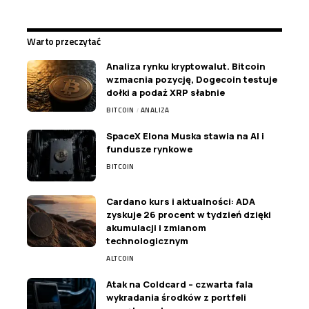
Warto przeczytać
Analiza rynku kryptowalut. Bitcoin
wzmacnia pozycję, Dogecoin testuje
dołki a podaż XRP słabnie
BITCOIN
ANALIZA
SpaceX Elona Muska stawia na AI i
fundusze rynkowe
BITCOIN
Cardano kurs i aktualności: ADA
zyskuje 26 procent w tydzień dzięki
akumulacji i zmianom
technologicznym
ALTCOIN
Atak na Coldcard – czwarta fala
wykradania środków z portfeli