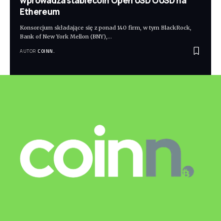
wprowadza stablecoin Open USD OUSD na
Ethereum
Konsorcjum składające się z ponad 140 firm, w tym BlackRock,
Bank of New York Mellon (BNY),
…
AUTOR
COINN.