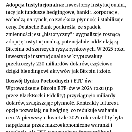
Adopcja Instytucjonalna:
Inwestorzy instytucjonalni,
tacy jak fundusze hedgingowe, banki i korporacje,
wchodzą na rynek, co zwiększa płynność i stabilizuje
ceny. Deutsche Bank podkreśla, że spadek
zmienności jest „historyczny” i sygnalizuje rosnącą
adopcję instytucjonalną, potencjalnie oddzielającą
Bitcoina od szerszych ryzyk rynkowych. W 2025 roku
inwestycje instytucjonalne w kryptowaluty
przekroczyły 220 miliardów dolarów, częściowo
dzięki blendingowi aktywów jak Bitcoin i złoto.
Rozwój Rynku Pochodnych i ETF-ów:
Wprowadzenie Bitcoin ETF-ów w 2024 roku (np.
przez BlackRock i Fidelity) przyciągnęło miliardy
dolarów, zwiększając płynność. Kontrakty futures i
opcje pozwalają na hedging, co redukuje wahania
cen. W pierwszym kwartale 2025 roku volatility była
napędzana przez makroekonomiczne warunki i