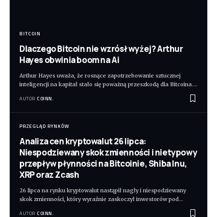
BITCOIN
Dlaczego Bitcoin nie wzrósł wyżej? Arthur
Hayes obwinia boom na Ai
Arthur Hayes uważa, że rosnące zapotrzebowanie sztucznej
inteligencji na kapitał stało się poważną przeszkodą dla Bitcoina.
…
AUTOR
COINN.
PRZEGLĄD RYNKÓW
Analiza cen kryptowalut 26 lipca:
Niespodziewany skok zmienności i nietypowy
przepływ płynności na Bitcoinie, Shiba Inu,
XRP oraz Zcash
26 lipca na rynku kryptowalut nastąpił nagły i niespodziewany
skok zmienności, który wyraźnie zaskoczył inwestorów pod
…
AUTOR
COINN.