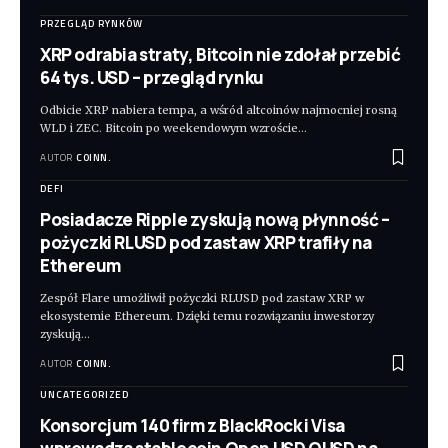
PRZEGLĄD RYNKÓW
XRP odrabia straty, Bitcoin nie zdołał przebić
64 tys. USD – przegląd rynku
Odbicie XRP nabiera tempa, a wśród altcoinów najmocniej rosną
WLD i ZEC. Bitcoin po weekendowym wzroście
…
AUTOR
COINN.
DEFI
Posiadacze Ripple zyskują nową płynność –
pożyczki RLUSD pod zastaw XRP trafiły na
Ethereum
Zespół Flare umożliwił pożyczki RLUSD pod zastaw XRP w
ekosystemie Ethereum. Dzięki temu rozwiązaniu inwestorzy
zyskują
…
AUTOR
COINN.
UNCATEGORIZED
Konsorcjum 140 firm z BlackRock i Visa