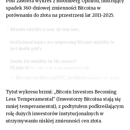
Post zawiera wykres z Bloomberg Opinion, ilustrujący
spadek 360-dniowej zmienności Bitcoina w
porównaniu do złota na przestrzeni lat 2011–2025.
Bitcoin's volatility is near all-time lows,
Institutional buyers are compressing Bitcoin’s volatility to
just double gold’s.
Double the volatility for 10x returns?
I’ll take it!
PIC.TWITTER.COM/DMGVFRVT8U
— Bitcoin Archive (@BTC_Archive)
AUGUST 17, 2025
Tytuł wykresu brzmi: „Bitcoin Investors Becoming
Less Temperamental” (Inwestorzy Bitcoina stają się
mniej temperamentni), z podtytułem podkreślającym
rolę dużych inwestorów instytucjonalnych w
utrzymywaniu niskiej zmienności cen złota.