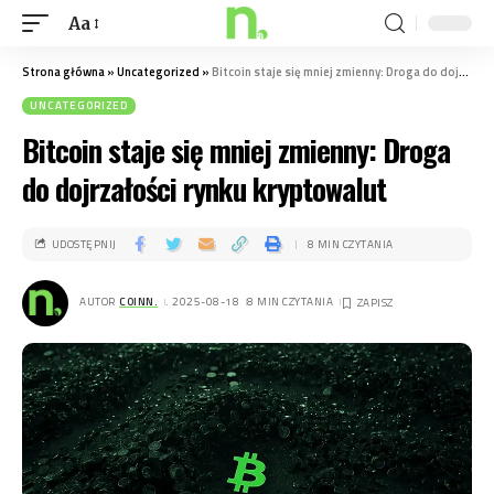
Aa
Strona główna
»
Uncategorized
»
Bitcoin staje się mniej zmienny: Droga do dojrzałości rynku kryptowalut
UNCATEGORIZED
Bitcoin staje się mniej zmienny: Droga
do dojrzałości rynku kryptowalut
UDOSTĘPNIJ
8 MIN CZYTANIA
AUTOR
COINN.
. 2025-08-18
8 MIN CZYTANIA