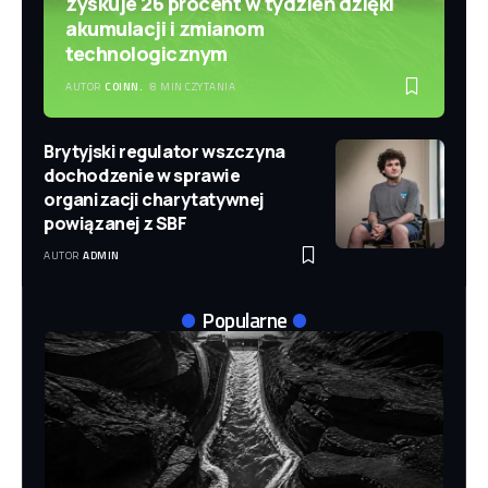
zyskuje 26 procent w tydzień dzięki
akumulacji i zmianom
technologicznym
AUTOR
COINN.
8 MIN CZYTANIA
Brytyjski regulator wszczyna
dochodzenie w sprawie
organizacji charytatywnej
powiązanej z SBF
AUTOR
ADMIN
Popularne