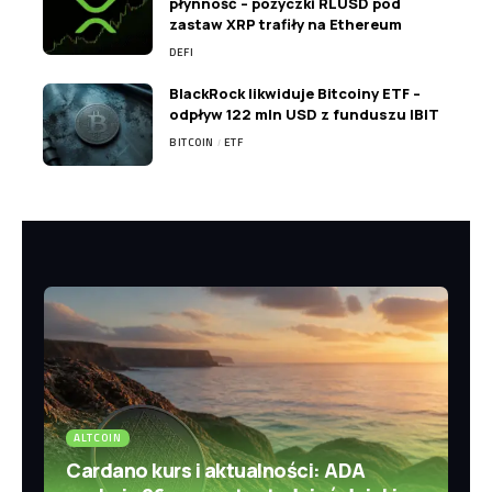
płynność – pożyczki RLUSD pod
zastaw XRP trafiły na Ethereum
DEFI
BlackRock likwiduje Bitcoiny ETF –
odpływ 122 mln USD z funduszu IBIT
BITCOIN
ETF
ALTCOIN
Cardano kurs i aktualności: ADA