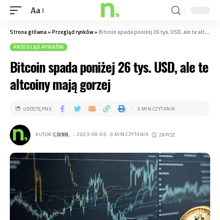
Aa
Strona główna
»
Przegląd rynków
»
Bitcoin spada poniżej 26 tys. USD, ale te altcoiny mają gorzej
PRZEGLĄD RYNKÓW
Bitcoin spada poniżej 26 tys. USD, ale te
altcoiny mają gorzej
UDOSTĘPNIJ
3 MIN CZYTANIA
AUTOR
COINN.
. 2023-09-05
3 MIN CZYTANIA