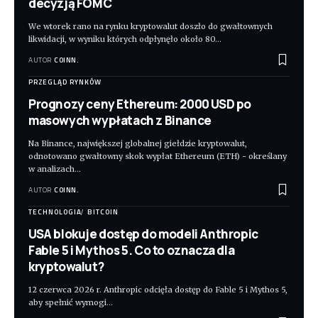
decyzją FOMC
We wtorek rano na rynku kryptowalut doszło do gwałtownych
likwidacji, w wyniku których odpłynęło około 80
…
AUTOR
COINN.
PRZEGLĄD RYNKÓW
Prognozy ceny Ethereum: 2000 USD po
masowych wypłatach z Binance
Na Binance, największej globalnej giełdzie kryptowalut,
odnotowano gwałtowny skok wypłat Ethereum (ETH) - określany
w analizach
…
AUTOR
COINN.
TECHNOLOGIA
BITCOIN
USA blokuje dostęp do modeli Anthropic
Fable 5 i Mythos 5. Co to oznacza dla
kryptowalut?
12 czerwca 2026 r. Anthropic odcięła dostęp do Fable 5 i Mythos 5,
aby spełnić wymogi
…