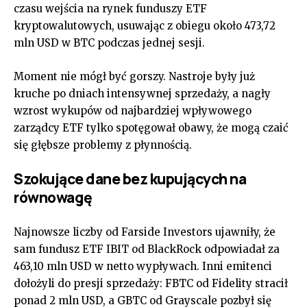
czasu wejścia na rynek funduszy ETF
kryptowalutowych, usuwając z obiegu około 473,72
mln USD w BTC podczas jednej sesji.
Moment nie mógł być gorszy. Nastroje były już
kruche po dniach intensywnej sprzedaży, a nagły
wzrost wykupów od najbardziej wpływowego
zarządcy ETF tylko spotęgował obawy, że mogą czaić
się głębsze problemy z płynnością.
Szokujące dane bez kupujących na
równowagę
Najnowsze liczby od Farside Investors ujawniły, że
sam fundusz ETF IBIT od BlackRock odpowiadał za
463,10 mln USD w netto wypływach. Inni emitenci
dołożyli do presji sprzedaży: FBTC od Fidelity stracił
ponad 2 mln USD, a GBTC od Grayscale pozbył się