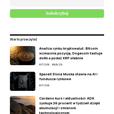
Warto przeczytać
Analiza rynku kryptowalut. Bitcoin
wzmacnia pozycję, Dogecoin testuje
dołki a podaż XRP słabnie
BITCOIN
ANALIZA
SpaceX Elona Muska stawia na AI i
fundusze rynkowe
BITCOIN
Cardano kurs i aktualności: ADA
zyskuje 26 procent w tydzień dzięki
akumulacji i zmianom
technologicznym