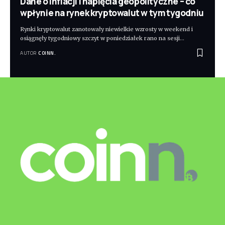
Dane o inflacji i napięcia geopolityczne – co
wpłynie na rynek kryptowalut w tym tygodniu
Rynki kryptowalut zanotowały niewielkie wzrosty w weekend i
osiągnęły tygodniowy szczyt w poniedziałek rano na sesji
…
AUTOR
COINN.