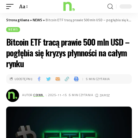
Aa
Strona główna
»
NEWS
»
Bitcoin ETF tracą prawie 500 mln USD – pogłębia się kryzys płynności na całym rynku
NEWS
Bitcoin ETF tracą prawie 500 mln USD –
pogłębia się kryzys płynności na całym
rynku
UDOSTĘPNIJ
5 MIN CZYTANIA
AUTOR
COINN.
. 2025-11-15
5 MIN CZYTANIA