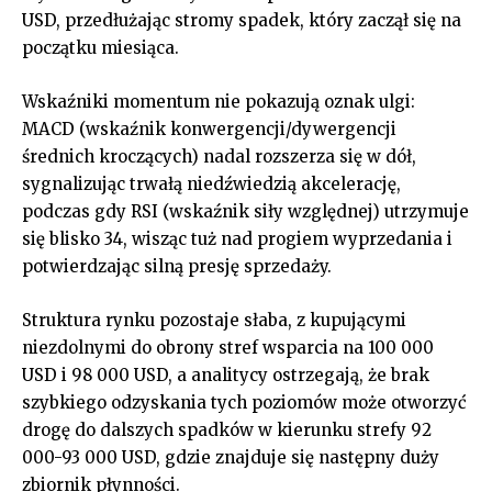
USD, przedłużając stromy spadek, który zaczął się na
początku miesiąca.
Wskaźniki momentum nie pokazują oznak ulgi:
MACD (wskaźnik konwergencji/dywergencji
średnich kroczących) nadal rozszerza się w dół,
sygnalizując trwałą niedźwiedzią akcelerację,
podczas gdy RSI (wskaźnik siły względnej) utrzymuje
się blisko 34, wisząc tuż nad progiem wyprzedania i
potwierdzając silną presję sprzedaży.
Struktura rynku pozostaje słaba, z kupującymi
niezdolnymi do obrony stref wsparcia na 100 000
USD i 98 000 USD, a analitycy ostrzegają, że brak
szybkiego odzyskania tych poziomów może otworzyć
drogę do dalszych spadków w kierunku strefy 92
000-93 000 USD, gdzie znajduje się następny duży
zbiornik płynności.