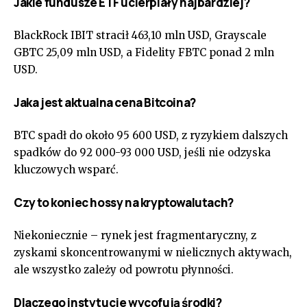
Jakie fundusze ETF ucierpiały najbardziej?
BlackRock IBIT stracił 463,10 mln USD, Grayscale
GBTC 25,09 mln USD, a Fidelity FBTC ponad 2 mln
USD.
Jaka jest aktualna cena Bitcoina?
BTC spadł do około 95 600 USD, z ryzykiem dalszych
spadków do 92 000-93 000 USD, jeśli nie odzyska
kluczowych wsparć.
Czy to koniec hossy na kryptowalutach?
Niekoniecznie – rynek jest fragmentaryczny, z
zyskami skoncentrowanymi w nielicznych aktywach,
ale wszystko zależy od powrotu płynności.
Dlaczego instytucje wycofują środki?