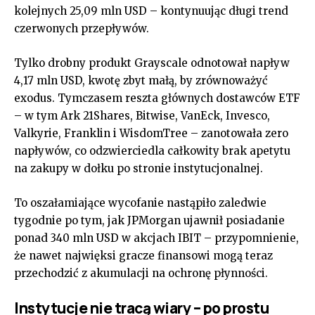
kolejnych 25,09 mln USD – kontynuując długi trend
czerwonych przepływów.
Tylko drobny produkt Grayscale odnotował napływ
4,17 mln USD, kwotę zbyt małą, by zrównoważyć
exodus. Tymczasem reszta głównych dostawców ETF
– w tym Ark 21Shares, Bitwise, VanEck, Invesco,
Valkyrie, Franklin i WisdomTree – zanotowała zero
napływów, co odzwierciedla całkowity brak apetytu
na zakupy w dołku po stronie instytucjonalnej.
To oszałamiające wycofanie nastąpiło zaledwie
tygodnie po tym, jak JPMorgan ujawnił posiadanie
ponad 340 mln USD w akcjach IBIT – przypomnienie,
że nawet najwięksi gracze finansowi mogą teraz
przechodzić z akumulacji na ochronę płynności.
Instytucje nie tracą wiary – po prostu