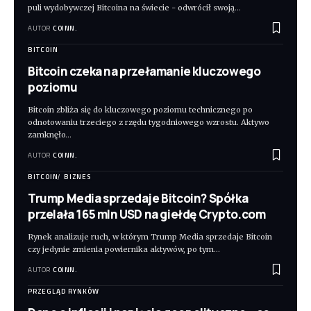
puli wydobywczej Bitcoina na świecie - odwrócił swoją
…
AUTOR
COINN.
BITCOIN
Bitcoin czeka na przełamanie kluczowego
poziomu
Bitcoin zbliża się do kluczowego poziomu technicznego po
odnotowaniu trzeciego z rzędu tygodniowego wzrostu. Aktywo
zamknęło
…
AUTOR
COINN.
BITCOIN
BIZNES
Trump Media sprzedaje Bitcoin? Spółka
przelała 165 mln USD na giełdę Crypto.com
Rynek analizuje ruch, w którym Trump Media sprzedaje Bitcoin
czy jedynie zmienia powiernika aktywów, po tym
…
AUTOR
COINN.
PRZEGLĄD RYNKÓW