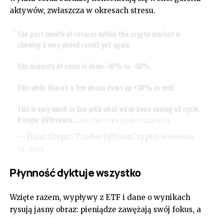
aktywów, zwłaszcza w okresach stresu.
The past month of returns within the crypto market is
showing a very varied result yet again.
The majority of coins is down -10% to -30%.
This while there's a few dozen coins up +30% as well.
This is very much in line with what we've been seeing all cycle.
A major difference…
PIC.TWITTER.COM/7IZJLPIECQ
— Daan Crypto Trades (@DaanCrypto)
NOVEMBER
15, 2025
Płynność dyktuje wszystko
Wzięte razem, wypływy z ETF i dane o wynikach
rysują jasny obraz: pieniądze zawężają swój fokus, a