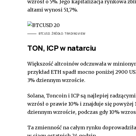
wzrósł o 5%. Jego kapitalizacja rynkowa zbli
altami wynosi 51,7%.
BTCUSD. ŹRÓDŁO: TRADINGVIEW
TON, ICP w natarciu
Większość altcoinów odczuwała w minionym
przykład ETH spadł mocno poniżej 2900 USD,
3% dziennym wzroście.
Solana, Toncoin i ICP są najlepiej radzącymi
wzrósł o prawie 10% i znajduje się powyżej 
dziennym wzroście, podczas gdy 10% wzrost
Ta zmienność na całym rynku doprowadziła
w ciągu ostatnich 24 godzin.