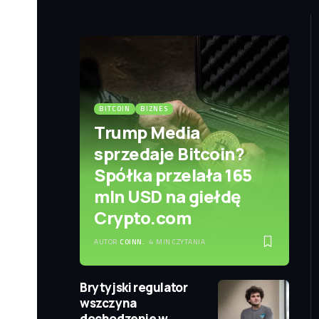
BITCOIN
BIZNES
Trump Media
sprzedaje Bitcoin?
Spółka przelała 165
mln USD na giełdę
Crypto.com
AUTOR
COINN.
4 MIN CZYTANIA
Brytyjski regulator
wszczyna
dochodzenie w