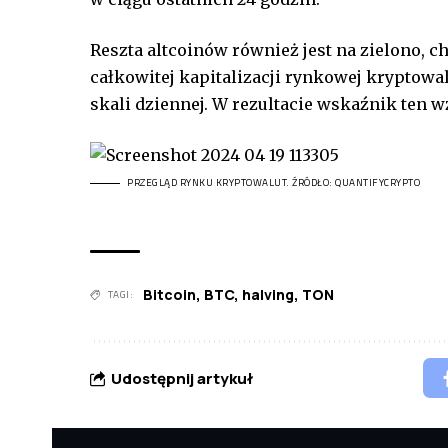
Reszta altcoinów również jest na zielono, 
całkowitej kapitalizacji rynkowej kryptowa
skali dziennej. W rezultacie wskaźnik ten w
PRZEGLĄD RYNKU KRYPTOWALUT. ŹRÓDŁO: QUANTIFYCRYPTO
Bitcoin
,
BTC
,
halving
,
TON
TAGI:
Udostępnij artykuł