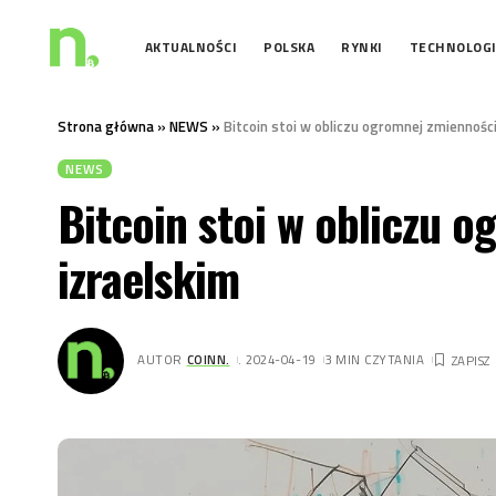
AKTUALNOŚCI
POLSKA
RYNKI
TECHNOLOG
Strona główna
»
NEWS
»
Bitcoin stoi w obliczu ogromnej zmiennośc
NEWS
Bitcoin stoi w obliczu o
izraelskim
AUTOR
COINN.
. 2024-04-19
3 MIN CZYTANIA