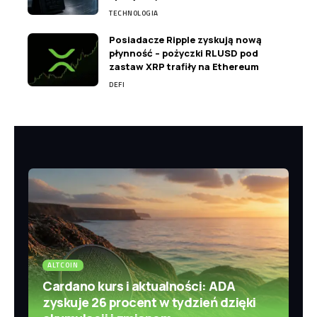
TECHNOLOGIA
Posiadacze Ripple zyskują nową
płynność – pożyczki RLUSD pod
zastaw XRP trafiły na Ethereum
DEFI
ALTCOIN
Cardano kurs i aktualności: ADA
zyskuje 26 procent w tydzień dzięki