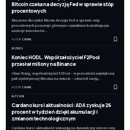
Bitcoin czeka na decyzję Fed w sprawie stóp
procentowych
Kluczowa dla rynku Bitcoin decyzja Fed w sprawie stóp
procentowych pozostaje głównym czynnikiem kształtującym
nastroje inwestorów.
…
AUTOR
COINN.
BIZNES
Koniec HODL. Współzałożyciel F2Pool
przesłał miliony na Binance
Chun Wang, współzałożyciel F2Pool - w przeszłości największej
puli wydobywczej Bitcoina na świecie - odwrócił swoją
…
AUTOR
COINN.
ALTCOIN
Cardano kurs i aktualności: ADA zyskuje 26
procent w tydzień dzięki akumulacji i
zmianom technologicznym
Cardano kurs i aktualności wskazują na dynamiczny wzrost ceny