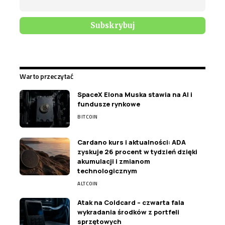
Warto przeczytać
SpaceX Elona Muska stawia na AI i
fundusze rynkowe
BITCOIN
Cardano kurs i aktualności: ADA
zyskuje 26 procent w tydzień dzięki
akumulacji i zmianom
technologicznym
ALTCOIN
Atak na Coldcard – czwarta fala
wykradania środków z portfeli
sprzętowych