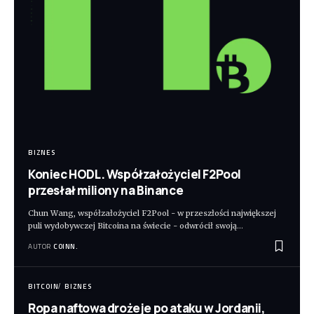
BIZNES
Koniec HODL. Współzałożyciel F2Pool
przesłał miliony na Binance
Chun Wang, współzałożyciel F2Pool - w przeszłości największej
puli wydobywczej Bitcoina na świecie - odwrócił swoją
…
AUTOR
COINN.
BITCOIN
BIZNES
Ropa naftowa drożeje po ataku w Jordanii,