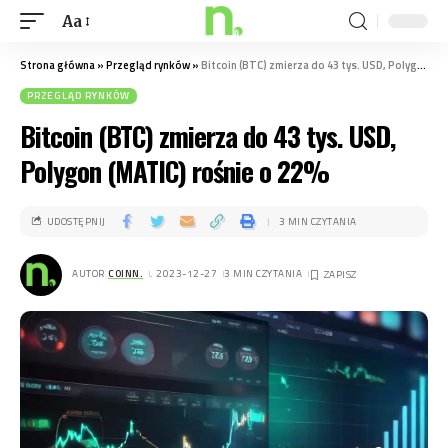
Aa
Strona główna
»
Przegląd rynków
»
Bitcoin (BTC) zmierza do 43 tys. USD, Polygon (MATIC) rośnie o 22%
PRZEGLĄD RYNKÓW
Bitcoin (BTC) zmierza do 43 tys. USD,
Polygon (MATIC) rośnie o 22%
UDOSTĘPNIJ
3 MIN CZYTANIA
AUTOR
COINN.
. 2023-12-27
3 MIN CZYTANIA