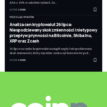
ADA o 26% w zaledwie tydzień. Za
…
AUTOR
COINN.
PRZEGLĄD RYNKÓW
Analiza cen kryptowalut 26 lipca:
Niespodziewany skok zmienności i nietypowy
przepływ płynności na Bitcoinie, Shiba Inu,
XRP oraz Zcash
26 lipca na rynku kryptowalut nastąpił nagły i niespodziewany
skok zmienności, który wyraźnie zaskoczył inwestorów pod
…
AUTOR
COINN.