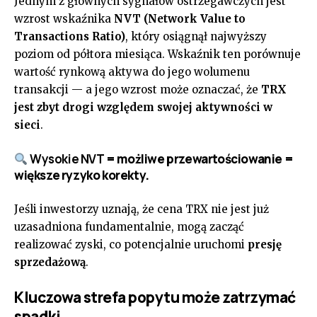
Jednym z głównych sygnałów ostrzegawczych jest
wzrost wskaźnika
NVT (Network Value to
Transactions Ratio)
, który osiągnął najwyższy
poziom od półtora miesiąca. Wskaźnik ten porównuje
wartość rynkową aktywa do jego wolumenu
transakcji — a jego wzrost może oznaczać, że
TRX
jest zbyt drogi względem swojej aktywności w
sieci
.
Wysokie NVT
= możliwe przewartościowanie =
większe ryzyko korekty.
Jeśli inwestorzy uznają, że cena TRX nie jest już
uzasadniona fundamentalnie, mogą zacząć
realizować zyski, co potencjalnie uruchomi
presję
sprzedażową
.
Kluczowa strefa popytu może zatrzymać
spadki