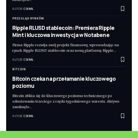
AUTOR
COINN.
PRZEGLĄD RYNKÓW
Ripple RLUSD stablecoin: Premiera Ripple
Mint i kluczowa inwestycja w Notabene
Firma Ripple rozwija swój projekt finansowy, wprowadzając na
rynek Ripple RLUSD stablecoin oraz nową platformę Ripple
…
AUTOR
COINN.
BITCOIN
Bitcoin czeka na przełamanie kluczowego
poziomu
Bitcoin zbliża się do kluczowego poziomu technicznego po
odnotowaniu trzeciego z rzędu tygodniowego wzrostu. Aktywo
zamknęło
…
AUTOR
COINN.