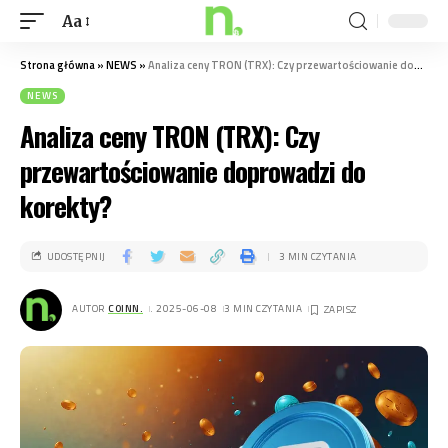
Aa
Strona główna
»
NEWS
»
Analiza ceny TRON (TRX): Czy przewartościowanie doprowadzi do korekty?
NEWS
Analiza ceny TRON (TRX): Czy
przewartościowanie doprowadzi do
korekty?
UDOSTĘPNIJ
3 MIN CZYTANIA
AUTOR
COINN.
. 2025-06-08
3 MIN CZYTANIA