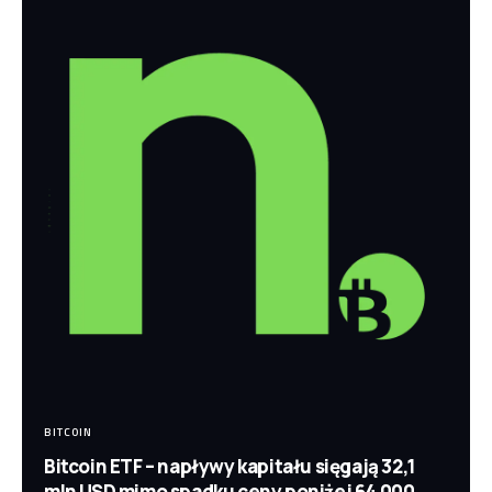
BITCOIN
Bitcoin ETF – napływy kapitału sięgają 32,1
mln USD mimo spadku ceny poniżej 64 000