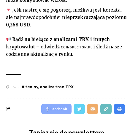
może kontynuować wzrost.
Jeśli nastroje się pogorszą, możliwa jest korekta,
ale najprawdopodobniej
nieprzekraczająca poziomu
0,268 USD
.
Bądź na bieżąco z analizami TRX i innych
kryptowalut
– odwiedź
i śledź nasze
COINSPECTOR.PL
codzienne aktualizacje rynku.
Altcoiny
,
analiza tron TRX
TAGI:
Facebook
Zapisz się do newslettera