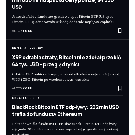
USD
Amerykańskie fundusze giełdowe spot Bitcoin ETF (US spot
Bitcoin ETFs) odnotowały w środę dodatnie napływy kapitału
…
AUTOR
COINN.
PRZEGLĄD RYNKÓW
XRP odrabia straty, Bitcoin nie zdołał przebić
64 tys. USD – przegląd rynku
Odbicie XRP nabiera tempa, a wśród altcoinów najmocniej rosną
WLD i ZEC. Bitcoin po weekendowym wzroście
…
AUTOR
COINN.
UNCATEGORIZED
BlackRock Bitcoin ETF odpływy: 202 mln USD
trafia do funduszy Ethereum
Rekordowe dla funduszu IBIT BlackRock Bitcoin ETF odpływy
sięgnęły 202 milionów dolarów, sygnalizując gwałtowną zmianę
nastrojów
…