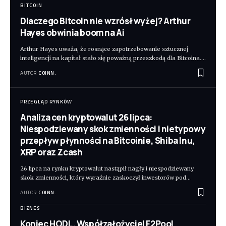
BITCOIN
Dlaczego Bitcoin nie wzrósł wyżej? Arthur
Hayes obwinia boom na Ai
Arthur Hayes uważa, że rosnące zapotrzebowanie sztucznej
inteligencji na kapitał stało się poważną przeszkodą dla Bitcoina.
…
AUTOR
COINN.
PRZEGLĄD RYNKÓW
Analiza cen kryptowalut 26 lipca:
Niespodziewany skok zmienności i nietypowy
przepływ płynności na Bitcoinie, Shiba Inu,
XRP oraz Zcash
26 lipca na rynku kryptowalut nastąpił nagły i niespodziewany
skok zmienności, który wyraźnie zaskoczył inwestorów pod
…
AUTOR
COINN.
BIZNES
Koniec HODL. Współzałożyciel F2Pool