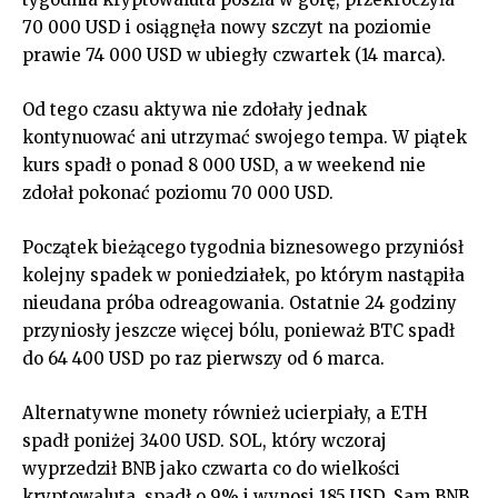
70 000 USD i osiągnęła nowy szczyt na poziomie
prawie 74 000 USD w ubiegły czwartek (14 marca).
Od tego czasu aktywa nie zdołały jednak
kontynuować ani utrzymać swojego tempa. W piątek
kurs spadł o ponad 8 000 USD, a w weekend nie
zdołał pokonać poziomu 70 000 USD.
Początek bieżącego tygodnia biznesowego przyniósł
kolejny spadek w poniedziałek, po którym nastąpiła
nieudana próba odreagowania. Ostatnie 24 godziny
przyniosły jeszcze więcej bólu, ponieważ BTC spadł
do 64 400 USD po raz pierwszy od 6 marca.
Alternatywne monety również ucierpiały, a ETH
spadł poniżej 3400 USD. SOL, który wczoraj
wyprzedził BNB jako czwarta co do wielkości
kryptowaluta, spadł o 9% i wynosi 185 USD. Sam BNB