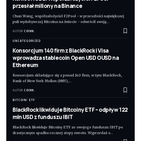
przesłał miliony na Binance
Chun Wang, współzałożyciel F2Pool - w przeszłości największej
puli wydobywczej Bitcoina na świecie - odwrócił swoją
…
AUTOR
COINN.
UNCATEGORIZED
Konsorcjum 140 firm z BlackRock i Visa
wprowadza stablecoin Open USD OUSD na
Ethereum
Konsorcjum składające się z ponad 140 firm, w tym BlackRock,
Bank of New York Mellon (BNY),
…
AUTOR
COINN.
BITCOIN
ETF
BlackRock likwiduje Bitcoiny ETF – odpływ 122
mln USD z funduszu IBIT
BlackRock likwiduje Bitcoiny ETF ze swojego funduszu IBIT po
drastycznym spadku rocznej stopy zwrotu. Wyprzedaż o
…