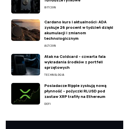
BITCOIN
Cardano kurs i aktualności: ADA
zyskuje 26 procent w tydzień dzięki
akumulacji i zmianom
technologicznym
ALTCOIN
Atak na Coldcard – czwarta fala
wykradania środków z portfeli
sprzętowych
TECHNOLOGIA
Posiadacze Ripple zyskują nową
płynność – pożyczki RLUSD pod
zastaw XRP trafiły na Ethereum
DEFI