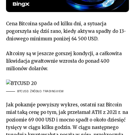
Cena Bitcoina spada od kilku dni, a sytuacja
pogorszyła się dziś rano, kiedy aktywa spadły do 13-
dniowego minimum poniżej 64 500 USD.
Altcoiny są w jeszcze gorszej kondycji, a całkowita
likwidacja gwałtownie wzrosła do ponad 400
milionów dolarów.
BTCUSD. ŹRÓDŁO: TRADINGVIEW
Jak pokazuje powyższy wykres, ostatni raz Bitcoin
miał taką cenę po tym, jak przełamał ATH z 2021 r. na
poziomie 69 000 USD i mocno spadł o około dziesięć
tysięcy w ciągu kilku godzin. W ciągu następnego
tygodnia kryptowaluta poszła w górę, przekroczyła