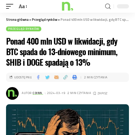
Aa
Strona główna
»
Przegląd rynków
»
Ponad 400 mln USD w likwidacji, gdy BTC spada do 13-dniowego minimum, SHIB i DOGE spadają o 13%
PRZEGLĄD RYNKÓW
Ponad 400 mln USD w likwidacji, gdy
BTC spada do 13-dniowego minimum,
SHIB i DOGE spadają o 13%
UDOSTĘPNIJ
2 MIN CZYTANIA
AUTOR
COINN.
. 2024-03-19
2 MIN CZYTANIA